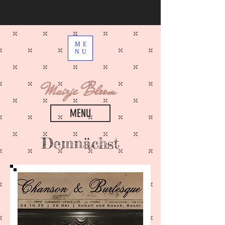
ME
NU
Maizie Bloom
MENU
Demnächst